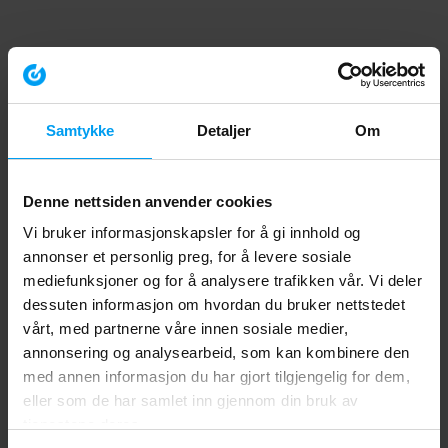
Samtykke
Detaljer
Om
Denne nettsiden anvender cookies
Vi bruker informasjonskapsler for å gi innhold og
annonser et personlig preg, for å levere sosiale
mediefunksjoner og for å analysere trafikken vår. Vi deler
dessuten informasjon om hvordan du bruker nettstedet
vårt, med partnerne våre innen sosiale medier,
annonsering og analysearbeid, som kan kombinere den
med annen informasjon du har gjort tilgjengelig for dem,
eller som de har samlet inn gjennom din bruk av
tjenestene deres.
Application error: a client-side exception has occurred (see the