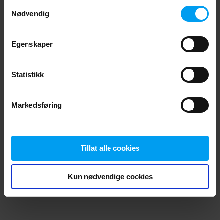
Les mer
Samtykkevalg
browser console for more information)
.
Nødvendig
Egenskaper
Statistikk
Markedsføring
Tillat alle cookies
Kun nødvendige cookies