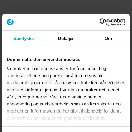
Samtykke
Detaljer
Om
Denne nettsiden anvender cookies
Vi bruker informasjonskapsler for å gi innhold og
annonser et personlig preg, for å levere sosiale
mediefunksjoner og for å analysere trafikken vår. Vi deler
dessuten informasjon om hvordan du bruker nettstedet
vårt, med partnerne våre innen sosiale medier,
annonsering og analysearbeid, som kan kombinere den
med annen informasjon du har gjort tilgjengelig for dem,
eller som de har samlet inn gjennom din bruk av
tjenestene deres.
Application error: a client-side exception has occurred (see the