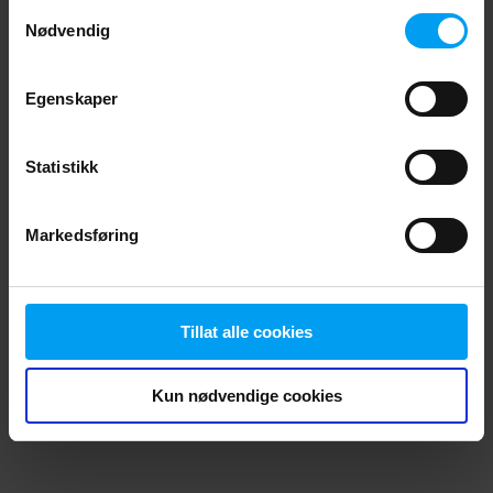
Les mer
Samtykkevalg
browser console for more information)
.
Nødvendig
Egenskaper
Statistikk
Markedsføring
Tillat alle cookies
Kun nødvendige cookies