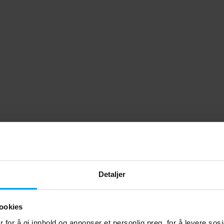
Detaljer
ookies
 for å gi innhold og annonser et personlig preg, for å levere sos