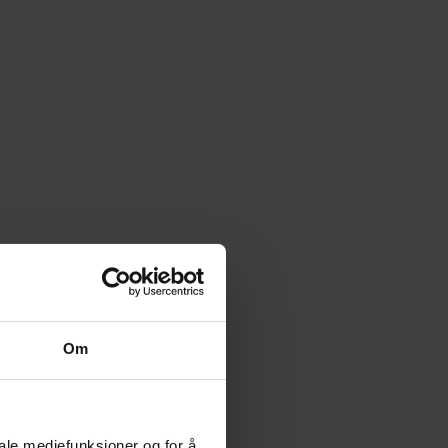
Om
iale mediefunksjoner og for å